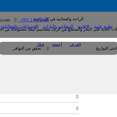
الراحة والفخامة في كل زاوية
na.com

T
+971 2 697 0000
نظرة عامة
الإقامة
المطاعم والبارات
الاجتماعات والفعاليات
لات خلابة على البحر والمنتجع من غرف بتصاميم أنيقة مستوحاة من أج
الغرف
أجنحة
فيلل
اختر التواريخ
تحقق من التوافر

غرفة ضيوف مع شرفة
على مساحة 40 مترًا مربعًا، تجتمع 
وروح جزيرة السعديات

