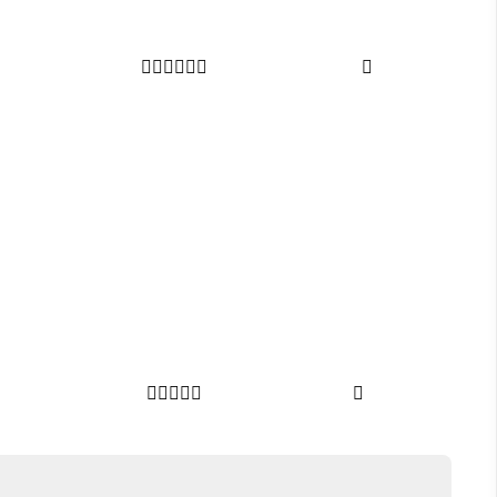












