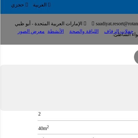

العربية

حجزي

saadiyat.resort@rota


الإمارات العربية المتحدة - أبو ظبي
حفلات الزفاف
اللياقة والصحة
الأنشطة
معرض الصور
واء الشاطئ.
الرحابة والراحة في تصميم مستوحى من أسلوب بيوت الشاطئ
2
2
40m