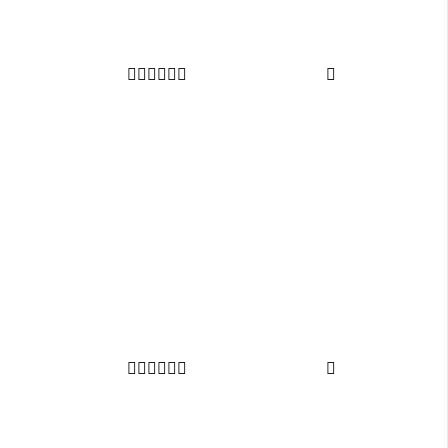













