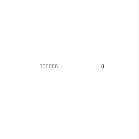






