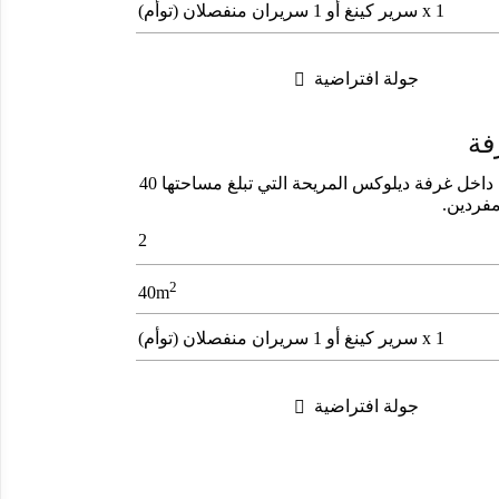
1 x سرير كينغ أو 1 سريران منفصلان (توأم)
جولة افتراضية

فة
اكتشف جمال منتجع وفيلل السعديات روتانا من داخل غرفة ديلوكس المريحة التي تبلغ مساحتها 40
مفردين.
2
2
40m
1 x سرير كينغ أو 1 سريران منفصلان (توأم)
جولة افتراضية
