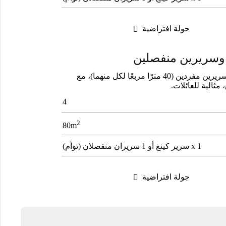
جولة افتراضية

 وسريرين منفصلين
غرفتان متصلتان؛ غرفة بسرير مزدوج وأخرى بسريرين مفردين (40 مترًا مربعًا لكل منهما)، مع
ثالية للعائلات.
4
2
80m
1 x سرير كينغ أو 1 سريران منفصلان (توأم)
جولة افتراضية
