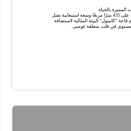
المميزة بالحياة
بمساحة فعّالة تمتد على 435 مترًا مربعًا وسعة استيعابية تصل
، يقدم قاعة “كابيتول” البيئة المثالية لاستضافة
المستوى في قلب منطقة غومبي.