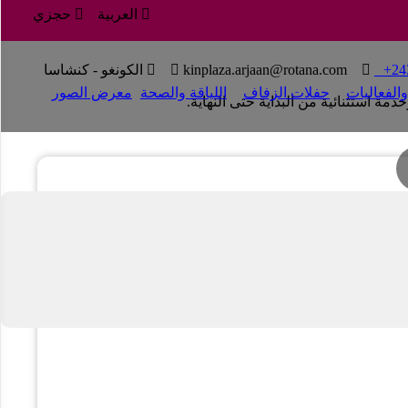

العربية

حجزي

+24
T

kinplaza.arjaan@rotana.com


الكونغو - كنشاسا
الفعاليات
حفلات الزفاف
اللياقة والصحة
معرض الصور
 استثنائية من البداية حتى النهاية.