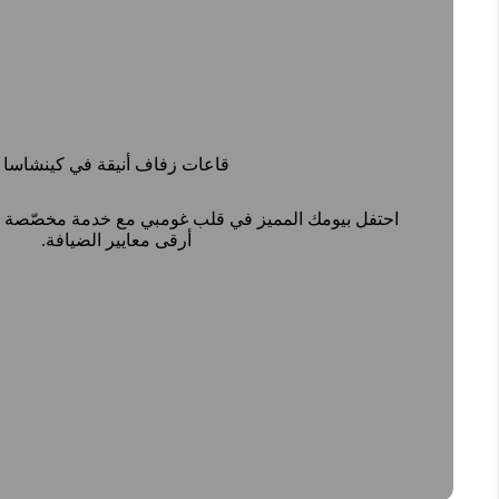
قاعات زفاف أنيقة في كينشاسا
احتفل بيومك المميز في قلب غومبي مع خدمة مخصّصة
أرقى معايير الضيافة.