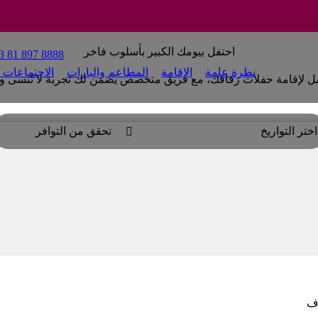
احتفل بيومك الكبير بأسلوب فاخر
3 81 897 8888
نظرة عامة
الإقامة
المطاعم والبارات
الاجتماعات و
 لإقامة حفلات زفافك، مع فريق متخصص يضمن لك تجربة لا تُنسى وخدمة
اختر التواريخ
تحقق من التوافر

اف