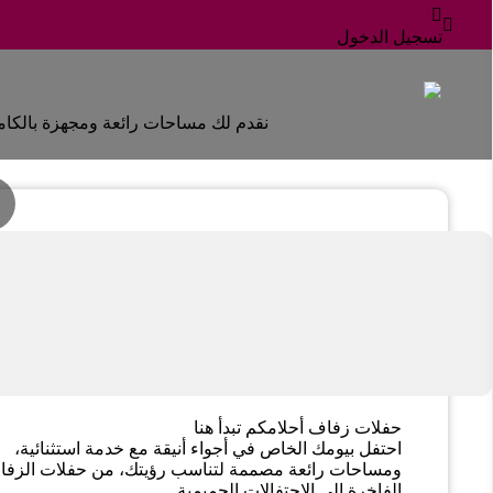
كين بلازا أرجان من روتانا



حفلات الزفاف
تسجيل الدخول
نقدم لك مساحات رائعة ومجهزة بالكامل
حفلات زفاف أحلامكم تبدأ هنا
احتفل بيومك الخاص في أجواء أنيقة مع خدمة استثنائية،
ومساحات رائعة مصممة لتناسب رؤيتك، من حفلات الزف
الفاخرة إلى الاحتفالات الحميمية.