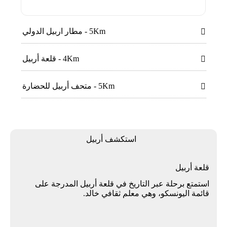
5Km - مطار اربيل الدولي

4Km - قلعة أربيل

5Km - متحف أربيل للحضارة

اﺳﺘﻜﺸﻒ أرﺑﻴﻞ
قلعة أربيل
استمتع برحلة عبر التاريخ في قلعة أربيل المدرجة على
قائمة اليونسكو، وهي معلم ثقافي خالد.