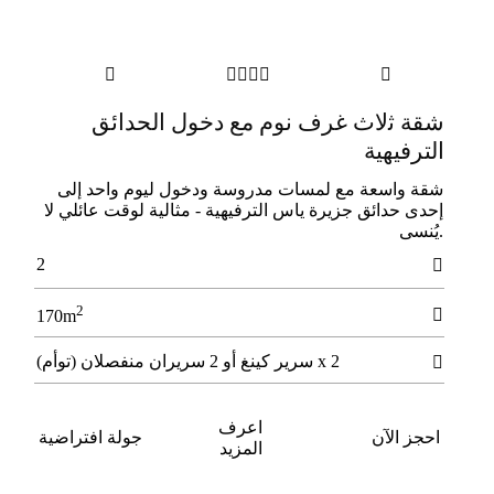






ﺷﻘﺔ ﺛلاث ﻏﺮف ﻧﻮم ﻣﻊ دﺧﻮل اﻟﺤﺪاﺋﻖ
اﻟﺘﺮﻓﻴﻬﻴﺔ
ﺷﻘﺔ واﺳﻌﺔ ﻣﻊ ﻟﻤﺴﺎت ﻣﺪروﺳﺔ ودﺧﻮل ﻟﻴﻮم واﺣﺪ إﻟﻰ
إﺣﺪى ﺣﺪاﺋﻖ ﺟﺰﻳﺮة ﻳﺎس اﻟﺘﺮﻓﻴﻬﻴﺔ - ﻣﺜﺎﻟﻴﺔ ﻟﻮﻗﺖ ﻋﺎﺋﻠﻲ لا
.ﻳُﻨﺴﻰ
2

2

170m
2 x سرير كينغ أو 2 سريران منفصلان (توأم)

اعرف
احجز الآن
جولة افتراضية
المزيد