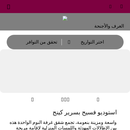
بارك أرجان من روتانا





الإقامة
الغرف والأجنحة
اختر التواريخ
تحقق من التوافر






استوديو فسيح بسرير كينج
واﺳﻌﺔ وﻣﺰﻳﻨﺔ ﺑﻨﻌﻮﻣﺔ، ﺗﺠﻤﻊ ﺷﻘﻖ ﻏﺮﻓﺔ اﻟﻨﻮم اﻟﻮاﺣﺪة ﻫﺬه
ﺑﻴﻦ الإﻃلالات اﻟﻤﻬﺪﺋﺔ واﻟﻠﻤﺴﺎت اﻟﻤﻨﺰﻟﻴﺔ لإﻗﺎﻣﺔ ﻣﺮﻳﺤﺔ