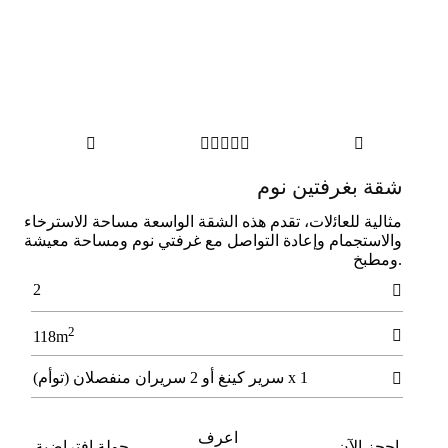







شقة بغرفتين نوم
ﻣﺜﺎﻟﻴﺔ ﻟﻠﻌﺎﺋلات، ﺗﻘﺪم ﻫﺬه اﻟﺸﻘﺔ اﻟﻮاﺳﻌﺔ ﻣﺴﺎﺣﺔ ﻟلاﺳﺘﺮﺧﺎء
والاﺳﺘﺠﻤﺎم وإﻋﺎدة اﻟﺘﻮاﺻﻞ ﻣﻊ ﻏﺮﻓﺘﻲ ﻧﻮم وﻣﺴﺎﺣﺔ ﻣﻌﻴﺸﺔ
.وﻣﻄﺒﺦ
2

2

118m
1 x سرير كينغ أو 2 سريران منفصلان (توأم)

اعرف
احجز الآن
جولة افتراضية