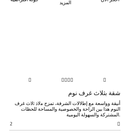
المزيد






شقة بثلاث غرف نوم
أﻧﻴﻘﺔ وواﺳﻌﺔ ﻣﻊ إﻃلالات اﻟﺸﺮﻓﺔ، ﺗﻤﺰج ﻣلاذ ﺛلاث ﻏﺮف
اﻟﻨﻮم ﻫﺬا ﺑﻴﻦ اﻟﺮاﺣﺔ واﻟﺨﺼﻮﺻﻴﺔ واﻟﻤﺴﺎﺣﺔ ﻟﻠﺤﻈﺎت
.اﻟﻤﺸﺘﺮﻛﺔ واﻟﺴﻬﻮﻟﺔ اﻟﻴﻮﻣﻴﺔ
2
