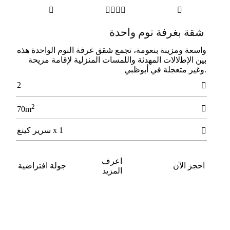






شقة بغرفة نوم واحدة
واﺳﻌﺔ وﻣﺰﻳﻨﺔ ﺑﻨﻌﻮﻣﺔ، ﺗﺠﻤﻊ ﺷﻘﻖ ﻏﺮﻓﺔ اﻟﻨﻮم اﻟﻮاﺣﺪة ﻫﺬه
ﺑﻴﻦ الإﻃلالات اﻟﻤﻬﺪﺋﺔ واﻟﻠﻤﺴﺎت اﻟﻤﻨﺰﻟﻴﺔ لإﻗﺎﻣﺔ ﻣﺮﻳﺤﺔ
.وﻏﻴﺮ ﻣﺘﻌﺠﻠﺔ ﻓﻲ أﺑﻮﻇﺒﻲ
2

2

70m
1 x سرير كينغ

اعرف
احجز الآن
جولة افتراضية
المزيد