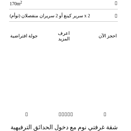
2

170m
2 x سرير كينغ أو 2 سريران منفصلان (توأم)

اعرف
احجز الآن
جولة افتراضية
المزيد







ﺷﻘﺔ ﻏﺮﻓﺘﻲ ﻧﻮم ﻣﻊ دﺧﻮل اﻟﺤﺪاﺋﻖ اﻟﺘﺮﻓﻴﻬﻴﺔ