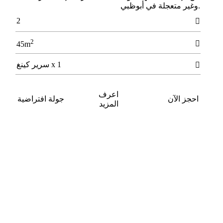
.وﻏﻴﺮ ﻣﺘﻌﺠﻠﺔ ﻓﻲ أﺑﻮﻇﺒﻲ
2

2

45m
1 x سرير كينغ

اعرف
احجز الآن
جولة افتراضية
المزيد