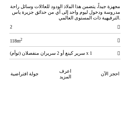
ﻣﺠﻬﺰة ﺟﻴﺪاً، ﻳﺘﻀﻤﻦ ﻫﺬا اﻟﻤلاذ اﻟﻮدود ﻟﻠﻌﺎﺋلات وﺳﺎﺋﻞ راﺣﺔ
ﻣﺪروﺳﺔ ودﺧﻮل ﻟﻴﻮم واﺣﺪ إﻟﻰ أي ﻣﻦ ﺣﺪاﺋﻖ ﺟﺰﻳﺮة ﻳﺎس
.اﻟﺘﺮﻓﻴﻬﻴﺔ ذات اﻟﻤﺴﺘﻮى اﻟﻌﺎﻟﻤﻲ
2

2

118m
1 x سرير كينغ أو 2 سريران منفصلان (توأم)

اعرف
احجز الآن
جولة افتراضية
المزيد