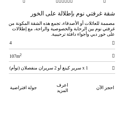








ﺷﻘﺔ ﻏﺮﻓﺘﻲ ﻧﻮم بإطلالة على اﻟﺨﻮر
مصممة للعائلات أو الأصدقاء، تجمع هذه الشقة المكونة من
غرفتي نوم بين الرحابة والخصوصية والراحة، مع إطلالات
على خور دبي وأجواء دافئة ترحيبية.
4

2

107m
1 x سرير كينغ أو 2 سريران منفصلان (توأم)

اعرف
احجز الآن
جولة افتراضية
المزيد