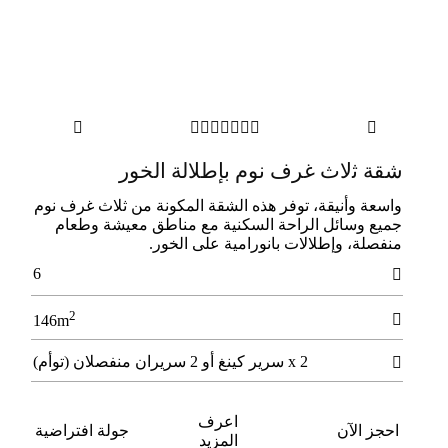









ﺷﻘﺔ ﺛلاث ﻏﺮف ﻧﻮم بإطلالة اﻟﺨﻮر
واسعة وأنيقة، توفر هذه الشقة المكونة من ثلاث غرف نوم
جميع وسائل الراحة السكنية مع مناطق معيشة وطعام
منفصلة، وإطلالات بانورامية على الخور.
6

2

146m
2 x سرير كينغ أو 2 سريران منفصلان (توأم)

اعرف
احجز الآن
جولة افتراضية
المزيد