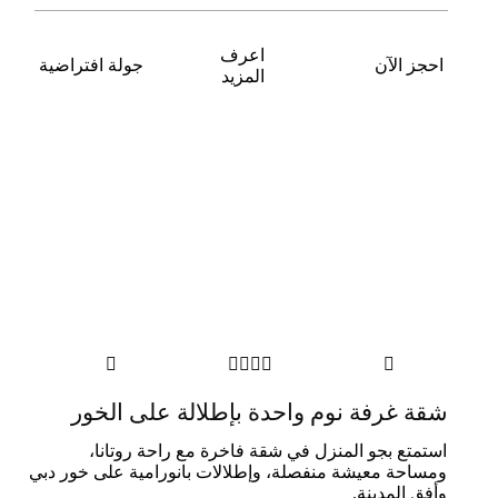
اعرف
احجز الآن
جولة افتراضية
المزيد






ﺷﻘﺔ ﻏﺮﻓﺔ ﻧﻮم واﺣﺪة بإطلالة على اﻟﺨﻮر
استمتع بجو المنزل في شقة فاخرة مع راحة روتانا،
ومساحة معيشة منفصلة، وإطلالات بانورامية على خور دبي
وأفق المدينة.