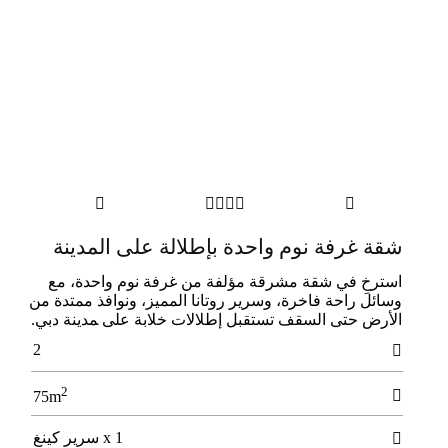






ﺷﻘﺔ ﻏﺮﻓﺔ ﻧﻮم واﺣﺪة بإطلالة على اﻟﻤﺪﻳﻨﺔ
استرخِ في شقة مشرقة مؤلفة من غرفة نوم واحدة، مع
وسائل راحة فاخرة، وسرير روتانا المميز، ونوافذ ممتدة من
الأرض حتى السقف تستقبل إطلالات خلابة على ﻤﺪﻳﻨﺔ دبي.
2

2

75m
1 x سرير كينغ
