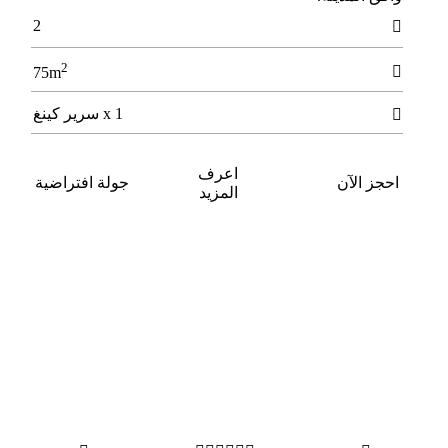
2

2

75m
1 x سرير كينغ

اعرف
احجز الآن
جولة افتراضية
المزيد