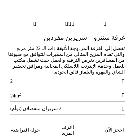





غرفة سنترو – سريرين مفردين
تفضل إلى الغرفة المزدوجة الأنيقة ذات الـ 22 متر مربع
والتي تقدم المزيج المثالي من المميزات لتتوافق مع ضيوفنا
من المسافرين بغرض الترفيه والعمل حيث تشمل مكتب
للعمل وخدمة الإنترنت اللاسلكي المجانية ومرافق تحضير
الشاي والقهوة والتلفاز فائق الجودة.
2

2

24m
2 سريران منفصلان (توأم)

اعرف
احجز الآن
جولة افتراضية
المزيد