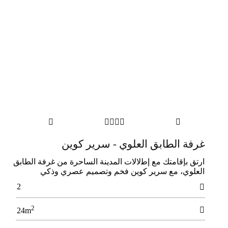






ﻏﺮﻓﺔ اﻟﻄﺎﺑﻖ اﻟﻌﻠﻮي - ﺳﺮﯾﺮ ﻛﻮﯾﻦ
ارﺗﻖ ﺑﺈﻗﺎﻣﺘﻚ ﻣﻊ إﻃلالات اﻟﻤﺪﻳﻨﺔ اﻟﺴﺎﺣﺮة ﻣﻦ ﻏﺮﻓﺔ اﻟﻄﺎﺑﻖ
اﻟﻌﻠﻮي، ﻣﻊ ﺳﺮﻳﺮ ﻛﻮﻳﻦ ﻓﺨﻢ وﺗﺼﻤﻴﻢ ﻋﺼﺮي وذﻛﻲ
2

2

24m