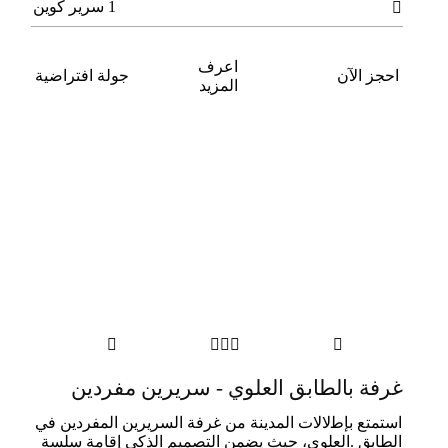
1 سرير كوين

اعرف
احجز الآن
جولة افتراضية
المزيد





غرفة بالطابق العلوي - سريرين مفردين
اﺳﺘﻤﺘﻊ ﺑﺈﻃلالات اﻟﻤﺪﻳﻨﺔ ﻣﻦ ﻏﺮﻓﺔ اﻟﺴﺮﻳﺮﻳﻦ اﻟﻤﻔﺮدﻳﻦ ﻓﻲ
اﻟﻄﺎﺑﻖ .اﻟﻌﻠﻮي، ﺣﻴﺚ ﻳﻀﻤﻦ اﻟﺘﺼﻤﻴﻢ اﻟﺬﻛﻲ إﻗﺎﻣﺔ ﺳﻠﺴﺔ