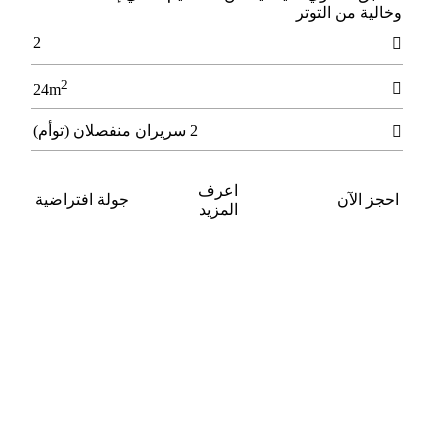
وﺧﺎﻟﻴﺔ ﻣﻦ اﻟﺘﻮﺗﺮ
2

2

24m
2 سريران منفصلان (توأم)

اعرف
احجز الآن
جولة افتراضية
المزيد