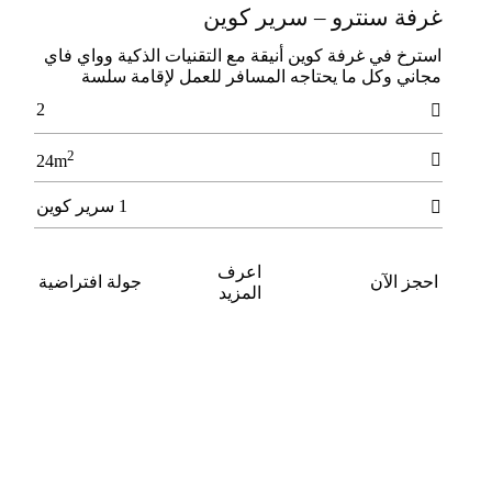
غرفة سنترو – سرير كوين
اﺳﺘﺮخ ﻓﻲ ﻏﺮﻓﺔ ﻛﻮﻳﻦ أﻧﻴﻘﺔ ﻣﻊ اﻟﺘﻘﻨﻴﺎت اﻟﺬﻛﻴﺔ وواي ﻓﺎي
ﻣﺠﺎﻧﻲ وﻛﻞ ﻣﺎ ﻳﺤﺘﺎﺟﻪ اﻟﻤﺴﺎﻓﺮ ﻟﻠﻌﻤﻞ لإﻗﺎﻣﺔ ﺳﻠﺴﺔ
2

2

24m
1 سرير كوين

اعرف
احجز الآن
جولة افتراضية
المزيد