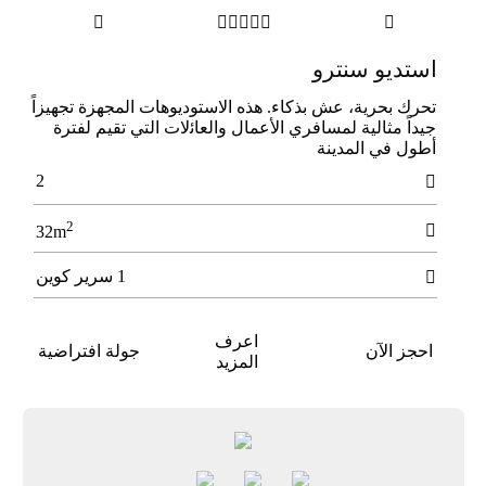







استديو سنترو
ﺗﺤﺮك ﺑﺤﺮﻳﺔ، ﻋﺶ ﺑﺬﻛﺎء. ﻫﺬه الاﺳﺘﻮدﻳﻮﻫﺎت اﻟﻤﺠﻬﺰة ﺗﺠﻬﻴﺰاً
ﺟﻴﺪاً ﻣﺜﺎﻟﻴﺔ ﻟﻤﺴﺎﻓﺮي الأﻋﻤﺎل واﻟﻌﺎﺋلات اﻟﺘﻲ ﺗﻘﻴﻢ ﻟﻔﺘﺮة
أﻃﻮل ﻓﻲ اﻟﻤﺪﻳﻨﺔ
2

2

32m
1 سرير كوين

اعرف
احجز الآن
جولة افتراضية
المزيد