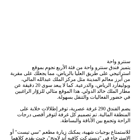
سنترو واحة
يتميز فندق سنترو واحة من فئة الأربع نجوم بموقع
استراتيجي على طريق العليا بالرياض، مما يجعلك على مقربة
من أبرز معالم المدينة مثل مركز الملك عبدالله المالي،
وبوليفارد الرياض، والدرعية. كما لا يبعد سوى 20 دقيقة عن
مطار الملك خالد الدولي. هذا الموقع مثالي للزوّار الراغبين
في حضور الفعاليات والتنقل بسهولة.
يضم الفندق 290 غرفة عصرية، توفر إطلالات خلابة على
المنطقة المالية. تم تصميم كل غرفة لتوفر أقصى درجات
الراحة وتجمع بين الأناقة والبساطة.
للاستمتاع بوجبات شهية، يمكنك زيارة مطعم "سي تيست" أو
الاسترخاء في "ديستركت كافيه آند لاونج"، حيث يقدم كلاهما