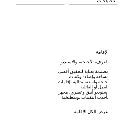
الاﺣﺘﻴﺎﺟﺎت
الإقامة
الغرف، الأجنحة، والاستديو
ﻣﺼﻤﻤﺔ ﺑﻌﻨﺎﻳﺔ ﻟﺘﺤﻘﻴﻖ أﻗﺼﻰ
ﻣﺴﺎﺣﺔ وإﺿﺎءة وﻛﻔﺎءة
أﺟﻨﺤﺔ واﺳﻌﺔ، ﻣﺜﺎﻟﻴﺔ ﻟإقامات
العمل أو اﻟﻌﺎﺋﻠﻴﺔ
استوديو أنيق وعصري، مجهز
بأحدث التقنيات ,وبمطبخية
عرض الكل الإقامة