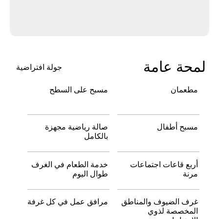
لمحة عامة
جولة افتراضية
ﻣﻄﻌﻤﺎن
ﻣﺴﺒﺢ ﻋﻠﻰ اﻟﺴﻄﺢ
ﻣﺴﺒﺢ أطفال
ﺻﺎﻟﺔ رﻳﺎﺿﻴﺔ ﻣﺠﻬﺰة
ﺑﺎﻟﻜﺎﻣﻞ
أرﺑﻊ ﻗﺎﻋﺎت اﺟﺘﻤﺎﻋﺎت
ﺧﺪﻣﺔ اﻟﻄﻌﺎم ﻓﻲ اﻟﻐﺮف
ﻣﺮﻧﺔ
ﻃﻮال اﻟﻴﻮم
ﻏﺮف اﻟﻀﻴﻮف واﻟﻤﻨﺎﻃﻖ
ﻣﺮاﻓﻖ ﻋﻤﻞ ﻓﻲ ﻛﻞ ﻏﺮﻓﺔ
اﻟﻤﺨﺼﺼﺔ ﻟﺬوي