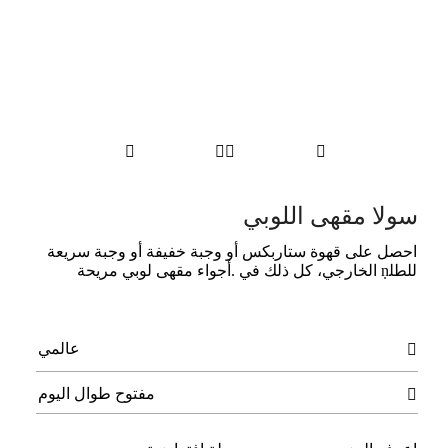




سولا مقهى اللوبي
اﺣﺼﻞ ﻋﻠﻰ ﻗﻬﻮة ﺳﺘﺎرﺑﻜﺲ أو وﺟﺒﺔ ﺧﻔﻴﻔﺔ أو وﺟﺒﺔ ﺳﺮﻳﻌﺔ
ﻟﻠﻄﻠṇ اﻟﺨﺎرﺟﻲ، ﻛﻞ ذﻟﻚ ﻓﻲ .أﺟﻮاء ﻣﻘﻬﻰ ﻟﻮﺑﻲ ﻣﺮﻳﺤﺔ
عالمي

مفتوح طوال اليوم
