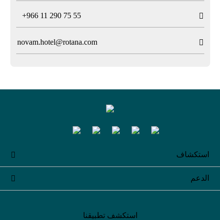
T
+966 11 290 75 55

novam.hotel@rotana.com

استكشاف

الدعم

استكشف تطبيقنا