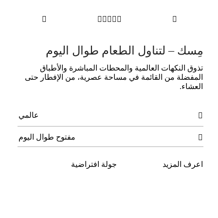







مِسك – لتناول الطعام طوال اليوم
ﺗﺬوق اﻟﻨﻜﻬﺎت اﻟﻌﺎﻟﻤﻴﺔ واﻟﻤﺤﻄﺎت اﻟﻤﺒﺎﺷﺮة والأﻃﺒﺎق
اﻟﻤﻔﻀﻠﺔ ﻣﻦ اﻟﻘﺎﺋﻤﺔ ﻓﻲ ﻣﺴﺎﺣﺔ ﻋﺼﺮﻳﺔ، ﻣﻦ الإﻓﻄﺎر ﺣﺘﻰ
اﻟﻌﺸﺎء.
عالمي

مفتوح طوال اليوم

اعرف المزيد
جولة افتراضية