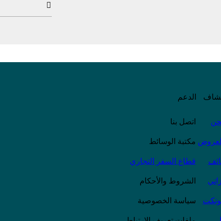

شاف
الدعم
حن
اتصل بنا
لعروض
مكتبة الوسائط
ائف
قطاع السفر التجاري
اتي
الشروط والأحكام
ونكت
سياسة الخصوصية
ر
ملفات تعريف الارتباط