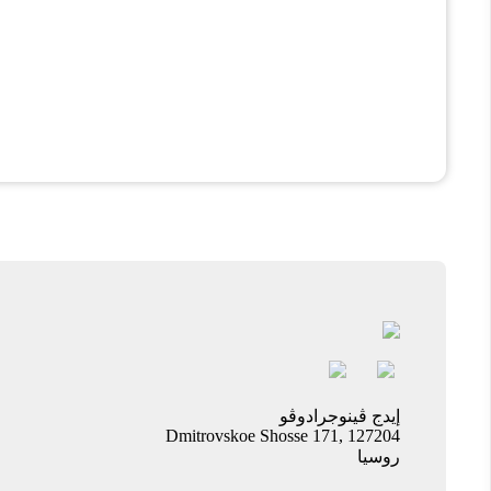
إيدج ڤينوجرادوڤو
Dmitrovskoe Shosse 171, 127204
روسيا