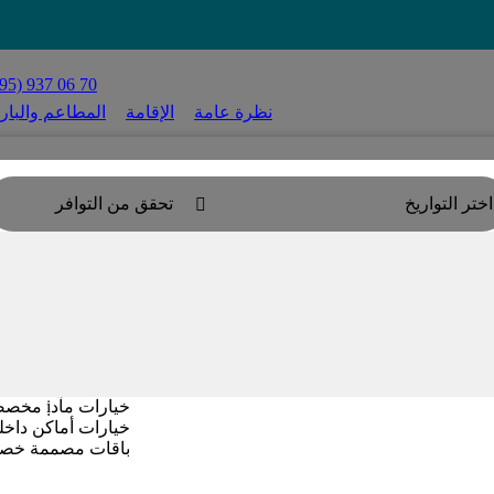
95) 937 06 70
نظرة عامة
الإقامة
المطاعم والبار
اختر التواريخ
تحقق من التوافر

دع اﻟﺘﻔﺎﺻﻴﻞ ﺗﺤﻜﻲ
ﻣﺘﺨﺼﺼﻮ ﻓﻌﺎﻟﻴﺎت ﺧ
ﺧﻴﺎرات ﻣﺂدị ﻣﺨﺼﺼﺔ
ﺧﻴﺎرات أﻣﺎﻛﻦ داﺧﻠ
ﺑﺎﻗﺎت ﻣﺼﻤﻤﺔ ﺧﺼﻴ