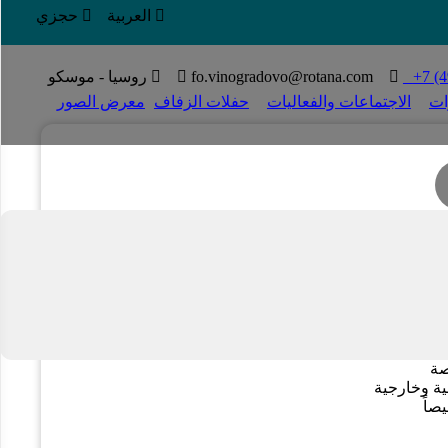

العربية

حجزي

+7 (4
T

fo.vinogradovo@rotana.com


روسيا - موسكو
ات
الاجتماعات والفعاليات
حفلات الزفاف
معرض الصور
 اﻟﻘﺼﺔ
ﺒﺮاء
ﻴﺔ وﺧﺎرﺟﻴﺔ
ﺼﺎً