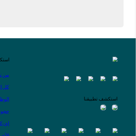
استك
من ن
كل ا
استكشف تطبيقنا
الوظ
حجوز
إي-ك
الأخبا