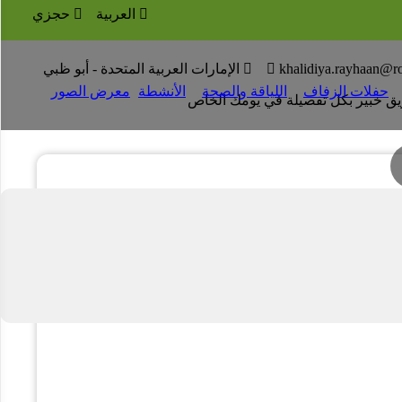

العربية

حجزي

khalidiya.rayhaan@r


الإمارات العربية المتحدة - أبو ظبي
حفلات الزفاف
اللياقة والصحة
الأنشطة
معرض الصور
ﻓﺮﻳﻖ ﺧﺒﻴﺮ ﺑﻜﻞ تفصيلة ﻓﻲ ﻳﻮﻣﻚ اﻟﺨﺎص