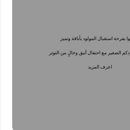
وا بفرحة استقبال المولود بأناقة وتميز
ودكم الصغير مع احتفال أنيق وخالٍ من التوتر
اعرف المزيد