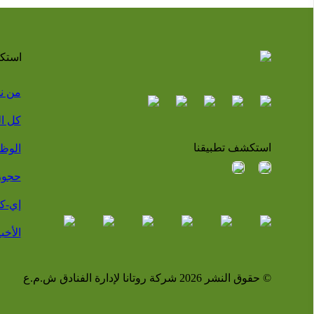
استك
من ن
كل ا
استكشف تطبيقنا
الوظ
حجوز
إي-ك
الأخبا
© حقوق النشر 2026 شركة روتانا لإدارة الفنادق ش.م.ع