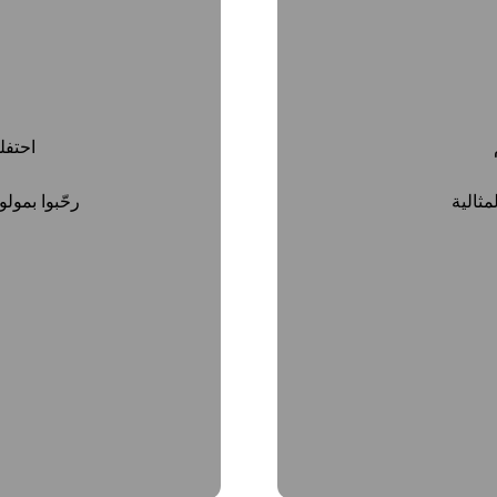
احتفل
ثالية
رحّبوا بمول