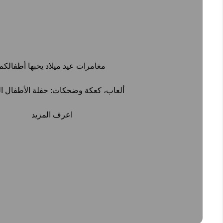
مغامرات عيد ميلاد يحبها أطفالكم
ألعاب، كعكة وضحكات: حفلة الأطفال الم
اعرف المزيد