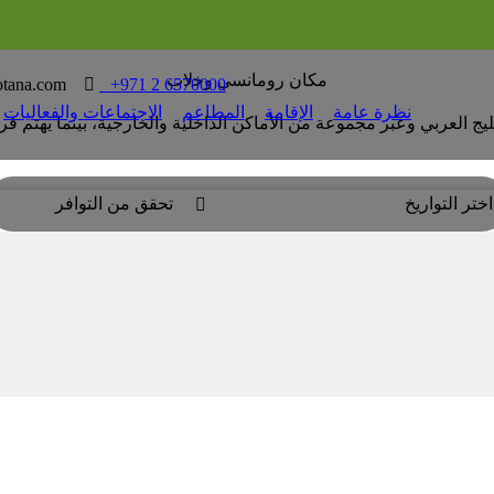
ﻣﻜﺎن روﻣﺎﻧﺴﻲ وﺧلاب
otana.com

T
+971 2 6570000
نظرة عامة
الإقامة
المطاعم
الاجتماعات والفعاليات
ﺨﻠﻴﺞ اﻟﻌﺮﺑﻲ وﻋﺒﺮ ﻣﺠﻤﻮﻋﺔ ﻣﻦ الأﻣﺎﻛﻦ اﻟﺪاﺧﻠﻴﺔ واﻟﺨﺎرﺟﻴﺔ، ﺑﻴﻨﻤﺎ ﻳﻬﺘﻢ 
اختر التواريخ
تحقق من التوافر
