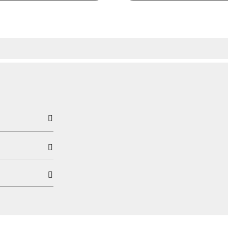


