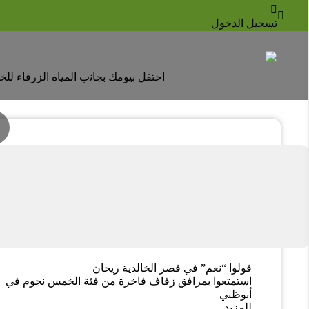
خالدية بالاس ريحان من روتانا



حفلات الزفاف
تسجيل الدخول
اﺣﺘﻔﻞ ﺑﻴﻮﻣﻚ ﺑﺠﺎﻧب اﻟﻤﻴﺎه اﻟﺰرﻗﺎء ﻟﻠ
قولوا “نعم” في قصر الخالدية ريحان
استمتعوا بمرافق زفاف فاخرة من فئة الخمس نجوم في
أبوظبي
للمزيد