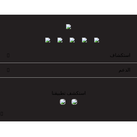
استكشاف

الدعم

استكشف تطبيقنا
