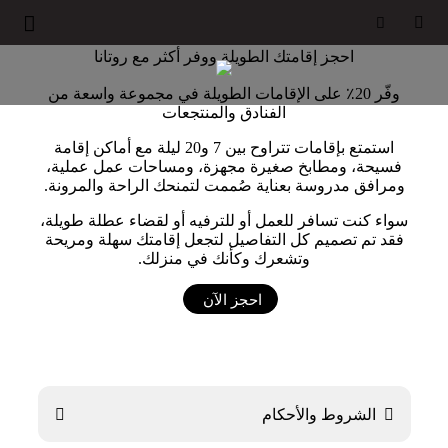





احجز إقامتك الطويلة ووفر أكثر مع روتانا
وفّر 20٪ على الإقامات الطويلة في مجموعة واسعة من
الفنادق والمنتجعات
استمتع بإقامات تتراوح بين 7 و20 ليلة مع أماكن إقامة
فسيحة، ومطابخ صغيرة مجهزة، ومساحات عمل عملية،
ومرافق مدروسة بعناية صُممت لتمنحك الراحة والمرونة.
سواء كنت تسافر للعمل أو للترفيه أو لقضاء عطلة طويلة،
فقد تم تصميم كل التفاصيل لتجعل إقامتك سهلة ومريحة
وتشعرك وكأنك في منزلك.
احجز الآن

الشروط والأحكام
