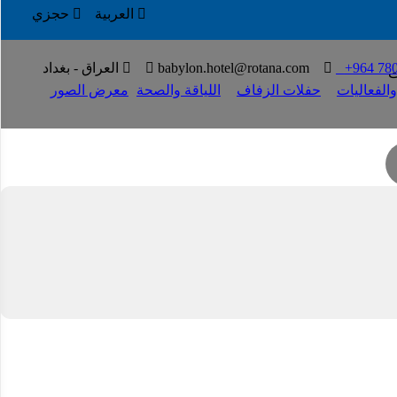

العربية

حجزي

+964 780
T

babylon.hotel@rotana.com


العراق - بغداد
ت
الفعاليات
حفلات الزفاف
اللياقة والصحة
معرض الصور