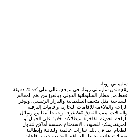
سليماني روتانا
ﻳﻘﻊ ﻓﻨﺪق ﺳﻠﻴﻤﺎﻧﻲ روﺗﺎﻧﺎ ﻓﻲ ﻣﻮﻗﻊ ﻣﺜﺎﻟﻲ ﻋﻠﻰ ﺑُﻌﺪ 20 دﻗﻴﻘﺔ
ﻓﻘﻂ ﻣﻦ ﻣﻄﺎر اﻟﺴﻠﻴﻤﺎﻧﻴﺔ اﻟﺪوﻟﻲ وﺑﺎﻟﻘﺮị ﻣﻦ أﻫﻢ اﻟﻤﻌﺎﻟﻢ
اﻟﺴﻴﺎﺣﻴﺔ ﻣﺜﻞ ﻣﺘﺤﻒ اﻟﺴﻠﻴﻤﺎﻧﻴﺔ واﻟﺒﺎزار اﻟﺮﺋﻴﺴﻲ، وﻳﻮﻓﺮ
اﻟﺮاﺣﺔ واﻟﻤلاءﻣﺔ ﻟلإﻗﺎﻣﺎت اﻟﺘﺠﺎرﻳﺔ وإﻗﺎﻣﺎت اﻟﺘﺮﻓﻴﻪ
واﻟﻌﺎﺋلات. ﻳﻀﻢ اﻟﻔﻨﺪق 240 ﻏﺮﻓﺔ وﺟﻨﺎﺣﺎً أﻧﻴﻘﺎً ﻣﻊ وﺳﺎﺋﻞ
اﻟﺮاﺣﺔ اﻟﺤﺪﻳﺜﺔ اﻟﻔﺎﺧﺮة، وإﻃلالات ﺧلاﺑﺔ ﻋﻠﻰ اﻟﺠﺒﺎل أو
اﻟﻤﺪﻳﻨﺔ. ﻳﻤﻜﻦ ﻟﻠﻀﻴﻮف الاﺳﺘﻤﺘﺎع ﺑﺨﻤﺴﺔ أﻣﺎﻛﻦ ﻟﺘﻨﺎول
اﻟﻄﻌﺎم، ﺑﻤﺎ ﻓﻲ ذﻟﻚ ﺧﻴﺎرات ﻋﺎﻟﻤﻴﺔ وﻟﺒﻨﺎﻧﻴﺔ وإﻳﻄﺎﻟﻴﺔ
وﺻﺎلات ﻋﺎدﻳﺔ. ﺗﺸﻤﻞ اﻟﻤﺮاﻓﻖ اﻟﺘﺠﺎرﻳﺔ ﺧﻤﺲ ﻗﺎﻋﺎت