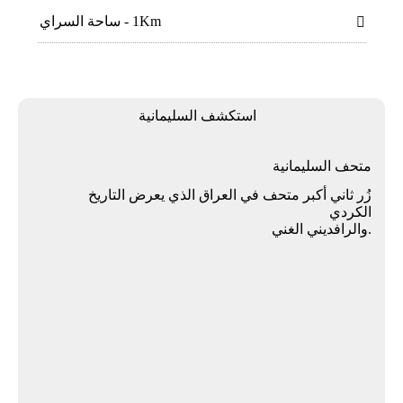
1Km - ساحة السراي

اﺳﺘﻜﺸﻒ اﻟﺴﻠﻴﻤﺎﻧﻴﺔ
ﻣﺘﺤﻒ اﻟﺴﻠﻴﻤﺎﻧﻴﺔ
زُر ﺛﺎﻧﻲ أﻛﺒﺮ ﻣﺘﺤﻒ ﻓﻲ اﻟﻌﺮاق اﻟﺬي ﻳﻌﺮض اﻟﺘﺎرﻳﺦ
اﻟﻜﺮدي
.واﻟﺮاﻓﺪﻳﻨﻲ اﻟﻐﻨﻲ