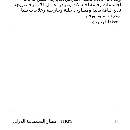
اﺟﺘﻤﺎﻋﺎت وﻗﺎﻋﺔ اﺣﺘﻔﺎلات وﻣﺮﻛﺰ أﻋﻤﺎل. ﻟلاﺳﺘﺮﺧﺎء، ﻳﻮﺟﺪ
ﻧﺎدي ﻟﻴﺎﻗﺔ ﺑﺪﻧﻴﺔ وﻣﺴﺎﺑﺢ داﺧﻠﻴﺔ وﺧﺎرﺟﻴﺔ وﻋلاﺟﺎت ﺳﺒﺎ
.وﻏﺮف ﺳﺎوﻧﺎ وﺑﺨﺎر
خطط لزيارتك
11Km - مطار السليمانية الدولي
