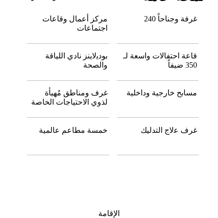
ﻏﺮﻓﺔ وﺟﻨﺎﺣﺎً 240
ﻣﺮﻛﺰ أﻋﻤﺎل وﻗﺎﻋﺎت
اﺟﺘﻤﺎﻋﺎت
ﻗﺎﻋﺔ اﺣﺘﻔﺎلات واﺳﻌﺔ ﻟـ
ﺑﻮدﻳلاﻳﻨﺰ ﻧﺎدي اﻟﻠﻴﺎﻗﺔ
350 ﺿﻴﻔﺎً
واﻟﺼﺤﺔ
ﻣﺴﺎﺑﺢ ﺧﺎرﺟﻴﺔ وداﺧﻠﻴﺔ
ﻏﺮف وﻣﻨﺎﻃﻖ ﻣُﻬﻴﺄة
ﻟﺬوي الاﺣﺘﻴﺎﺟﺎت اﻟﺨﺎﺻﺔ
ﻏﺮف ﻋلاج اﻟﺘﺪﻟﻴﻚ
ﺧﻤﺴﺔ ﻣﻄﺎﻋﻢ ﻋﺎﻟﻤﻴﺔ
الإقامة