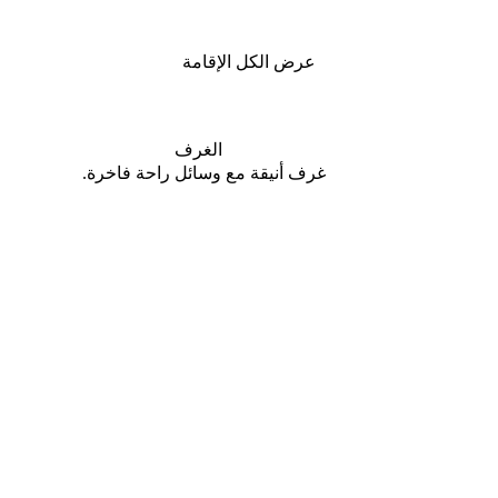
عرض الكل الإقامة
اﻟﻐﺮف
اﺣﺔ
.ﻏﺮف أﻧﻴﻘﺔ ﻣﻊ وﺳﺎﺋﻞ راﺣﺔ ﻓﺎﺧﺮة