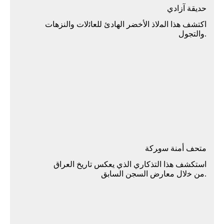
ﺣﺪﻳﻘﺔ آزادي
اﻛﺘﺸﻒ ﻫﺬا اﻟﻤلاذ الأﺧﻀﺮ اﻟﻬﺎدئ ﻟﻠﻌﺎﺋلات واﻟﻨﺰﻫﺎت
.واﻟﺘﺠﻮل
ﻣﺘﺤﻒ أﻣﻨﺔ ﺳوﺮﻛﺔ
اﺳﺘﻜﺸﻒ ﻫﺬا اﻟﺘﺬﻛﺎري اﻟﺬي ﻳﻌﻜﺲ ﺗﺎرﻳﺦ اﻟﻌﺮاق
.ﻣﻦ ﺧلال ﻣﻌﺎرض اﻟﺴﺠﻦ اﻟﺴﺎﺑﻖ