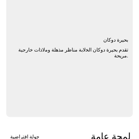
ﺑﺤﻴﺮة دوﻛﺎن
ﺗﻘﺪم ﺑﺤﻴﺮة دوﻛﺎن اﻟﺨلاﺑﺔ ﻣﻨﺎﻇﺮ ﻣﺬﻫﻠﺔ وﻣلاذات ﺧﺎرﺟﻴﺔ
.ﻣﺮﻳﺤﺔ
لمحة عامة
جولة افتراضية