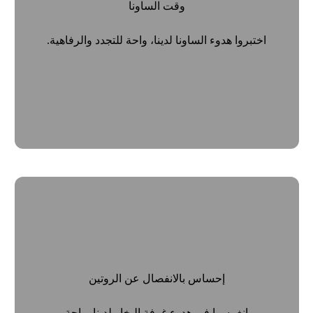
وقت الساونا
اختبروا هدوء الساونا لدينا، واحة للتجدد والرفاهية.
إحساس بالانفصال عن الروتين
انغمسوا في هدوء غرفة البخار لدينا، واحة