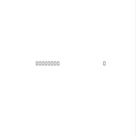








