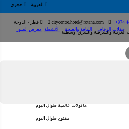

العربية

حجزي

+974 4
T

citycentre.hotel@rotana.com


قطر - الدوحة
حفلات الزفاف
اللياقة والصحة
الأنشطة
معرض الصور
لات اﻟﻐﺮﺑﻴﺔ واﻟﺸﺮﻗﻴﺔ واﻟﺸﺮق أوﺳﻄﻴﺔ
ﻲ أﺟﻮاء ﻣﺮﻳﺤﺔ، ﻣﺜﺎﻟﻲ للإفطار واﻟﻐﺪاء والعشاء
مأكولات عالمية طوال اليوم
مفتوح طوال اليوم