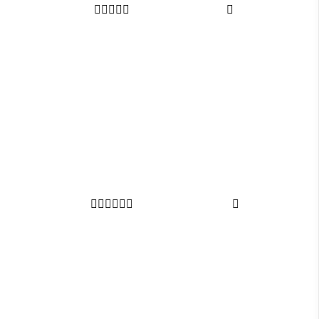












