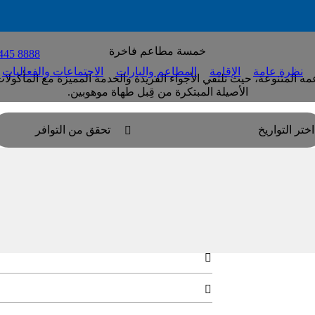
ﺧﻤﺴﺔ ﻣﻄﺎﻋﻢ ﻓﺎﺧﺮة
445 8888
نظرة عامة
الإقامة
المطاعم والبارات
الاجتماعات والفعاليات
ﻤﻪ اﻟﻤﺘﻨﻮﻋﺔ، ﺣﻴﺚ ﺗﻠﺘﻘﻲ الأﺟﻮاء اﻟﻔﺮﻳﺪة واﻟﺨﺪﻣﺔ اﻟﻤﻤﻴﺰة ﻣﻊ اﻟﻤﺄﻛﻮ
الأﺻﻴﻠﺔ اﻟﻤﺒﺘﻜﺮة ﻣﻦ ﻗِﺒﻞ ﻃﻬﺎة ﻣﻮﻫﻮﺑﻴﻦ.
اختر التواريخ
تحقق من التوافر

مطعم أوليف أويل
ﻳﻘﺪم أوﻟﻴﻒ أوﻳﻞ ﺑﻮﻓﻴﻬﺎت ﻳﻮﻣﻴﺔ ﺗﻤﺰج اﻟﻨﻜﻬﺎت ﻓ

