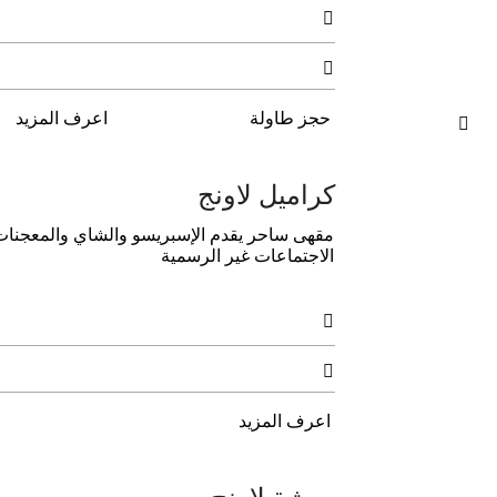


حجز طاولة
اعرف المزيد

كراميل لاونج
ﻣﻘﻬﻰ ﺳﺎﺣﺮ ﻳﻘﺪم الإﺳﺒﺮﻳﺴﻮ واﻟﺸﺎي واﻟﻤﻌﺠﻨﺎت و
الاﺟﺘﻤﺎﻋﺎت ﻏﻴﺮ اﻟﺮﺳﻤﻴﺔ


اعرف المزيد