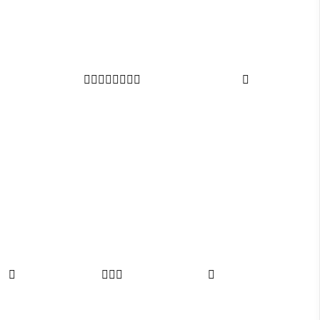













