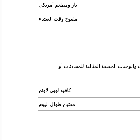
بار ومطعم أمريكي
مفتوح وقت العشاء
اﻟﻮﺟﺒﺎت اﻟﺨﻔﻴﻔﺔ اﻟﻤﺜﺎﻟﻴﺔ ﻟﻠﻤﺤﺎدﺛﺎت أو
كافيه لوبي لاونج
مفتوح طوال اليوم