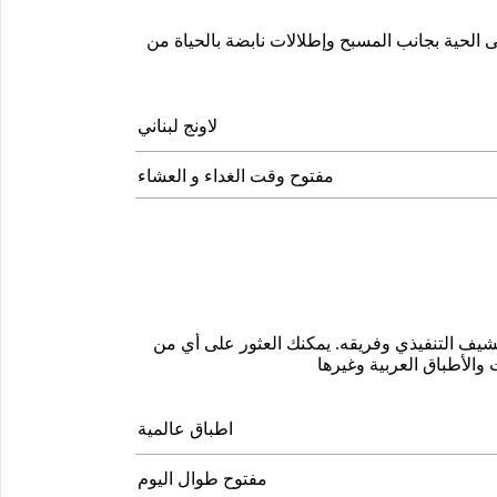
قى الحية بجانب اﻟﻤﺴﺒﺢ وإطلالات ﻧﺎﺑﻀﺔ ﺑﺎﻟﺤﻴﺎة ﻣﻦ
لاونج لبناني
مفتوح وقت الغداء و العشاء
شيف التنفيذي وفريقه. يمكنك العثور على أي من
والأطباق العربية وغيرها
اطباق عالمية
مفتوح طوال اليوم