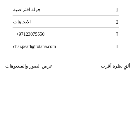
جولة افتراضية

الاتجاهات

T
+97123075550

chai.pearl@rotana.com

ألقِ نظرة أقرب
عرض الصور والفيديوهات