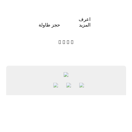
اعرف
المزيد
حجز طاولة




بيرل روتانا كابيتال سنتر
Al Khaleej Al Arabi Street, Abu Dhabi Capital Centre
الإمارات العربية المتحدة
الاتجاهات
