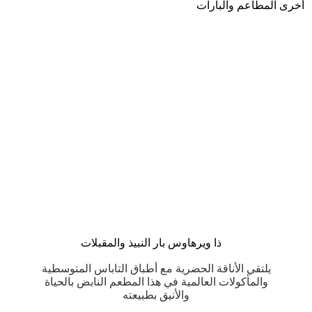
أخرى المطاعم والبارات
ذا ويرهاوس بار النبيذ والمقبلات
ﻳﻠﺘﻘﻲ الأﻧﺎﻗﺔ اﻟﺤﻀﺮﻳﺔ ﻣﻊ أﻃﺒﺎق اﻟﺘﺎﺑﺎس اﻟﻤﺘﻮﺳﻄﻴﺔ
ﺔ
واﻟﻤﺄﻛﻮلات اﻟﻌﺎﻟﻤﻴﺔ ﻓﻲ ﻫﺬا اﻟﻤﻄﻌﻢ اﻟﻨﺎﺑﺾ ﺑﺎﻟﺤﻴﺎة
والأﻧﻴﻖ ﺑﻄﺒﻴﻌﺘﻪ