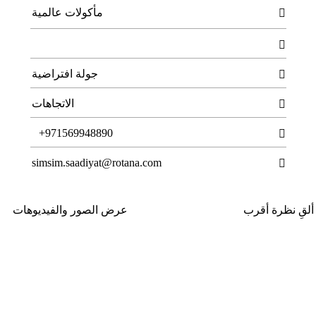
مأكولات عالمية


جولة افتراضية

الاتجاهات

T
+971569948890

simsim.saadiyat@rotana.com

ألقِ نظرة أقرب
عرض الصور والفيديوهات