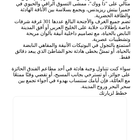
مثالي على "ذا ووك"، ممشى التسوق الراقي والحيوي في
جميرا بيتش ريزيدنس، ويجمع بسلاسة بين الأناقة الهادئة
والطاقة الحضرية.
تضم جميع الغرف والأجنحة البالغ عددها 301 غرفة شرفات
خاصة بإطلالات خلابة على الخليج العربي أو أفق المدينة
النابض بالحياة، مع تصاميم داخلية أنيقة بألوان مريحة
وتشطيبات عصرية.
استمتع بالتجول في البوتيكات الأنيقة والمقاهي النابضة
بالحياة، أو تمشَّ بخطى هادئة نحو الشاطئ الذي يبعد دقائق
فقط.
سواء كنت تتناول وجبة هادئة في أحد مطاعم الفندق الحائزة
على جوائز، أو تسترخي بجانب المسبح، أو تقضي وقتًا ممتعًا
مع العائلة، فإن أيامك ستنساب بهدوء في أجواء تجمع بين
سحر البحر وروح المدينة.
خطط لزيارتك