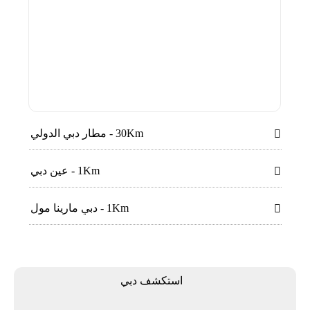
30Km - مطار دبي الدولي

1Km - عين دبي

1Km - دبي مارينا مول

اﺳﺘﻜﺸﻒ دﺑﻲ