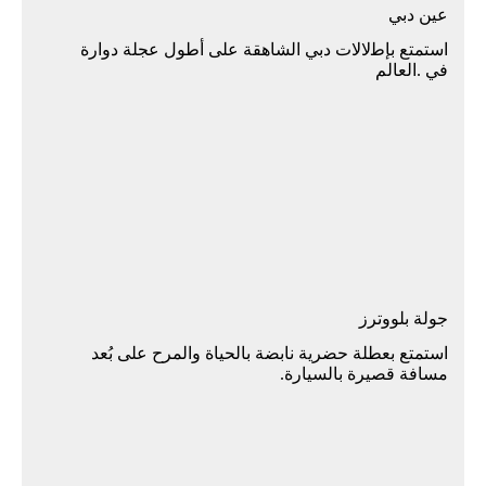
ﻋﻴﻦ دﺑﻲ
اﺳﺘﻤﺘﻊ ﺑﺈﻃلالات دﺑﻲ اﻟﺸﺎﻫﻘﺔ ﻋﻠﻰ أﻃﻮل ﻋﺠﻠﺔ دوارة
ﻓﻲ .اﻟﻌﺎﻟﻢ
ﺟﻮﻟﺔ ﺑﻠﻮوﺗﺮز
استمتع بعطلة حضرية نابضة بالحياة والمرح على بُعد
مسافة قصيرة بالسيارة.