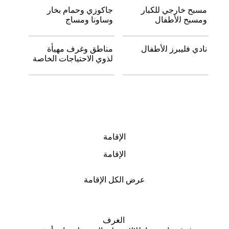
ﻣﺴﺒﺢ ﺧﺎرﺟﻲ ﻟﻠﻜﺒﺎر
ﺟﺎﻛﻮزي وﺣﻤﺎم ﺑﺨﺎر
وﻣﺴﺒﺢ ﻟلأﻃﻔﺎل
وﺳﺎوﻧﺎ وﻣﺴﺎج
ﻧﺎدي ﻓﻠﻴﺒﺮز ﻟلأﻃﻔﺎل
ﻣﻨﺎﻃﻖ وﻏﺮف ﻣﻬﻴﺄة
ﻟﺬوي الاﺣﺘﻴﺎﺟﺎت اﻟﺨﺎﺻﺔ
الإقامة
الإﻗﺎﻣﺔ
عرض الكل الإقامة
اﻟﻐﺮف