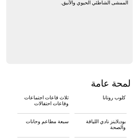
الممشى الشاطئي الحيوي والأنيق.
لمحة عامة
كلوب روتانا
ثلاث قاعات اجتماعات
وقاعات احتفالات
ﺑﻮدﻳلاﻳﻨﺰ ﻧﺎدي اﻟﻠﻴﺎﻗﺔ
ﺳﺒﻌﺔ ﻣﻄﺎﻋﻢ وﺣﺎﻧﺎت
واﻟﺼﺤﺔ