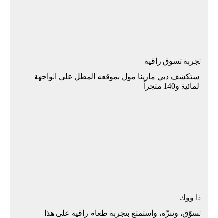
تجربة تسوق راقية
اﺳﺘﻜﺸﻒ دﺑﻲ ﻣﺎرﻳﻨﺎ ﻣﻮل ﺑﻤﻮﻗﻌﻪ اﻟﻤﻄﻞ ﻋﻠﻰ اﻟﻮاﺟﻬﺔ
اﻟﻤﺎﺋﻴﺔ و140 ﻣﺘﺠﺮاً
ذا ووك
تسوّق، وتنزّه، واستمتع بتجربة طعام راقية على هذا