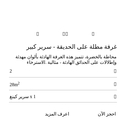




غرفة مطلة على الحديقة - سرير كبير
ﻣﺤﺎﻃﺔ ﺑﺎﻟﺨﻀﺮة، ﺗﺘﻤﻴﺰ ﻫﺬه اﻟﻐﺮﻓﺔ اﻟﻬﺎدﺋﺔ ﺑﺄﻟﻮان ﻣﻬﺪﺋﺔ
وإﻃلالات ﻋﻠﻰ اﻟﺤﺪاﺋﻖ اﻟﻬﺎدﺋﺔ - ﻣﺜﺎﻟﻴﺔ .ﻟلاﺳﺘﺮﺧﺎء
2

2

28m
1 x سرير كينغ

احجز الآن
اعرف المزيد