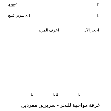
2

42m
1 x سرير كينغ

احجز الآن
اعرف المزيد




غرفة مواجهة للبحر - سريرين مفردين