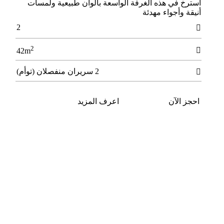
اﺳﺘﺮخ ﻓﻲ ﻫﺬه اﻟﻐﺮﻓﺔ اﻟﻮاﺳﻌﺔ ﺑﺄﻟﻮان ﻃﺒﻴﻌﻴﺔ وﻟﻤﺴﺎت
أﻧﻴﻘﺔ وأﺟﻮاء ﻣﻬﺪﺋﺔ
2

2

42m
2 سريران منفصلان (توأم)

احجز الآن
اعرف المزيد