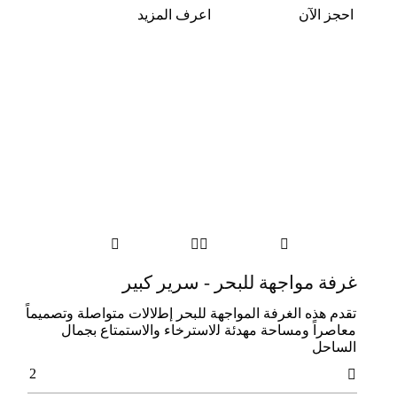
احجز الآن
اعرف المزيد




غرفة مواجهة للبحر - سرير كبير
تقدم هذه اﻟﻐﺮﻓﺔ اﻟﻤﻮاﺟﻬﺔ ﻟﻠﺒﺤﺮ إﻃلالات ﻣﺘﻮاﺻﻠﺔ وﺗﺼﻤﻴﻤﺎً
ﻣﻌﺎﺻﺮاً وﻣﺴﺎﺣﺔ ﻣﻬﺪﺋﺔ ﻟلاﺳﺘﺮﺧﺎء والاﺳﺘﻤﺘﺎع ﺑﺠﻤﺎل
اﻟﺴﺎﺣﻞ
2
