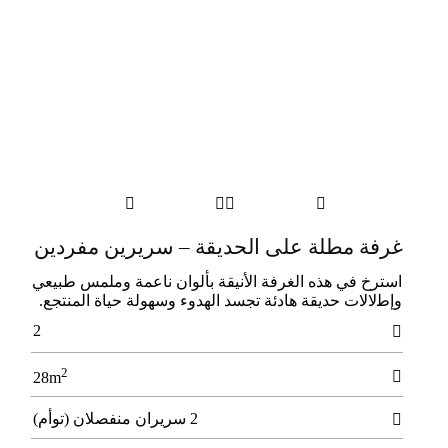




غرفة مطلة على الحديقة – سريرين مفردين
اﺳﺘﺮخ في ﻫﺬه اﻟﻐﺮﻓﺔ الأﻧﻴﻘﺔ ﺑﺄﻟﻮان ﻧﺎﻋﻤﺔ وﻣﻠﻤﺲ ﻃﺒﻴﻌﻲ
وإﻃلالات ﺣﺪﻳﻘﺔ ﻫﺎدﺋﺔ ﺗﺠﺴﺪ اﻟﻬﺪوء وﺳﻬﻮﻟﺔ ﺣﻴﺎة اﻟﻤﻨﺘﺠﻊ.
2

2

28m
2 سريران منفصلان (توأم)
