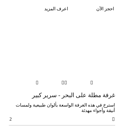
احجز الآن
اعرف المزيد




غرفة مطلة على البحر - سرير كبير
اﺳﺘﺮخ ﻓﻲ ﻫﺬه اﻟﻐﺮﻓﺔ اﻟﻮاﺳﻌﺔ ﺑﺄﻟﻮان ﻃﺒﻴﻌﻴﺔ وﻟﻤﺴﺎت
أﻧﻴﻘﺔ وأﺟﻮاء ﻣﻬﺪﺋﺔ
2
