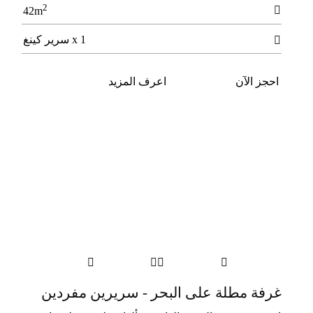
2

42m
1 x سرير كينغ

احجز الآن
اعرف المزيد




غرفة مطلة على البحر - سريرين مفردين