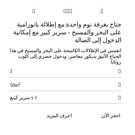





جناح بغرفة نوم واحدة مع إطلالة بانورامية
على البحر والمسبح - سرير كبير مع إمكانية
الدخول إلى الصالة
اﻧﻐﻤﺲ ﻓﻲ الإﻃلالات اﻟﻜﺎﺳﺤﺔ ﻋﻠﻰ اﻟﺒﺤﺮ واﻟﻤﺴﺒﺢ ﻓﻲ ﻫﺬا
اﻟﺠﻨﺎح الأﻧﻴﻖ ﺑﺪﻳﻜﻮر ﻣﻌﺎﺻﺮ، ودﺧﻮل ﺣﺼﺮي إﻟﻰ ﻛﻠﻮب
روﺗﺎﻧﺎ
2

2

50m
1 x سرير كينغ

احجز الآن
اعرف المزيد