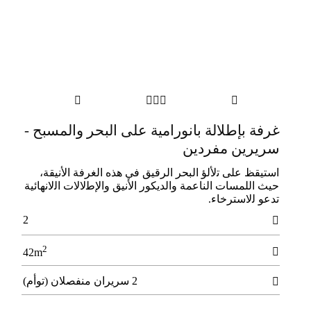





غرفة بإطلالة بانورامية على البحر والمسبح -
سريرين مفردين
استيقظ على ﺗلأﻟﺆ اﻟﺒﺤﺮ اﻟﺮﻗﻴﻖ ﻓﻲ ﻫﺬه اﻟﻐﺮﻓﺔ الأﻧﻴﻘﺔ،
ﺣﻴﺚ اﻟﻠﻤﺴﺎت اﻟﻨﺎﻋﻤﺔ واﻟﺪﻳﻜﻮر الأﻧﻴﻖ والإﻃلالات اﻟلاﻧﻬﺎﺋﻴﺔ
ﺗﺪﻋﻮ ﻟلاﺳﺘﺮﺧﺎء.
2

2

42m
2 سريران منفصلان (توأم)
