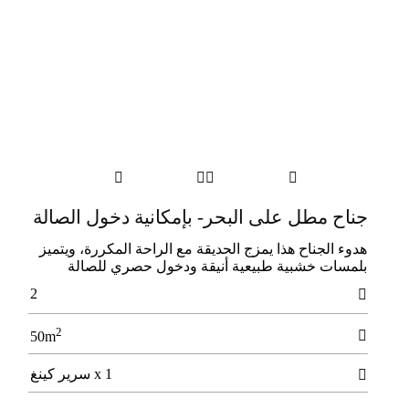




جناح مطل على البحر- بإمكانية دخول الصالة
ﻫﺪوء اﻟﺠﻨﺎح ﻫﺬا ﻳﻤﺰج اﻟﺤﺪﻳﻘﺔ ﻣﻊ اﻟﺮاﺣﺔ اﻟﻤﻜﺮرة، وﻳﺘﻤﻴﺰ
ﺑﻠﻤﺴﺎت ﺧﺸﺒﻴﺔ ﻃﺒﻴﻌﻴﺔ أﻧﻴﻘﺔ ودﺧﻮل ﺣﺼﺮي ﻟﻠﺼﺎﻟﺔ
2

2

50m
1 x سرير كينغ
