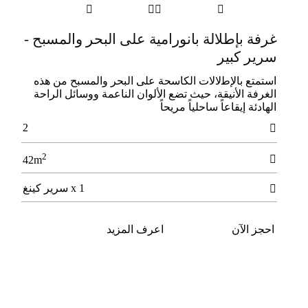




غرفة بإطلالة بانورامية على البحر والمسبح -
سرير كبير
اﺳﺘﻤﺘﻊ ﺑﺎلإﻃلالات اﻟﻜﺎﺳﺤﺔ ﻋﻠﻰ اﻟﺒﺤﺮ واﻟﻤﺴﺒﺢ ﻣﻦ ﻫﺬه
اﻟﻐﺮﻓﺔ الأﻧﻴﻘﺔ، ﺣﻴﺚ ﺗﻀﻊ الأﻟﻮان اﻟﻨﺎﻋﻤﺔ ووﺳﺎﺋﻞ اﻟﺮاﺣﺔ
اﻟﻬﺎدﺋﺔ إﻳﻘﺎﻋﺎً ﺳﺎﺣﻠﻴﺎً ﻣﺮﻳﺤﺎً
2

2

42m
1 x سرير كينغ

احجز الآن
اعرف المزيد