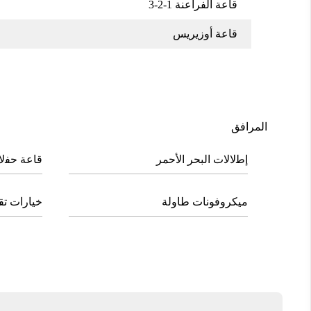
قاعة الفراعنة 1-2-3
قاعة أوزيريس
اﻟﻤﺮاﻓﻖ
إﻃلالات اﻟﺒﺤﺮ الأﺣﻤﺮ
ﻗﺎﻋﺔ ﺣﻔلا
ﻣﻴﻜﺮوﻓﻮﻧﺎت ﻃﺎوﻟﺔ
ﺧﻴﺎرات ﺗ