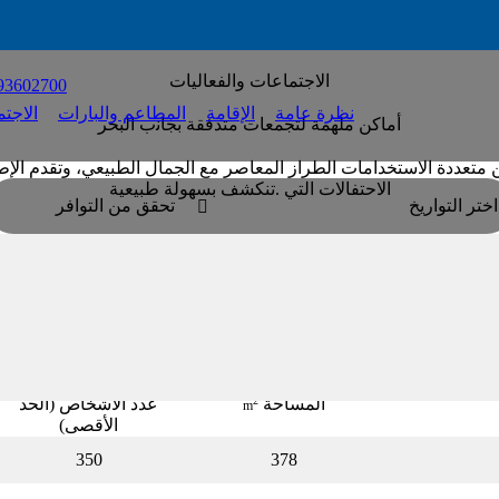
الاﺟﺘﻤﺎﻋﺎت واﻟﻔﻌﺎﻟﻴﺎت
93602700
نظرة عامة
الإقامة
المطاعم والبارات
الاجت
أﻣﺎﻛﻦ ﻣﻠﻬﻤﺔ ﻟﺘﺠﻤﻌﺎت ﻣﺘﺪﻓﻘﺔ ﺑﺠﺎﻧب اﻟﺒﺤﺮ
 ﻣﺘﻌﺪدة الاﺳﺘﺨﺪاﻣﺎت اﻟﻄﺮاز اﻟﻤﻌﺎﺻﺮ ﻣﻊ اﻟﺠﻤﺎل اﻟﻄﺒﻴﻌﻲ، وﺗﻘﺪم الإﻃﺎر
الاﺣﺘﻔﺎلات اﻟﺘﻲ .ﺗﻨﻜﺸﻒ ﺑﺴﻬﻮﻟﺔ ﻃﺒﻴﻌﻴﺔ
اختر التواريخ
تحقق من التوافر

طلب عرض
معرض الصور
المساحة
2
عدد الأشخاص (الحد
m
الأقصى)
350
378