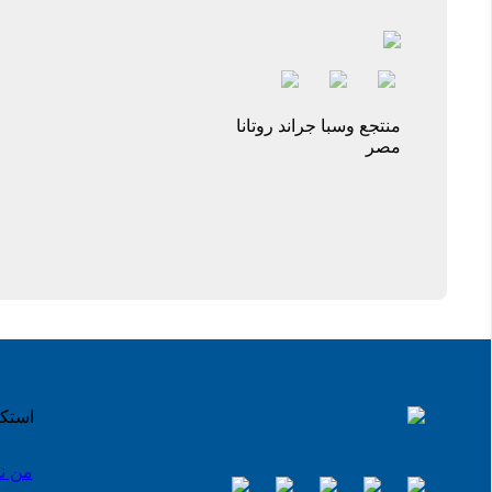
منتجع وسبا جراند روتانا
مصر
استك
من ن