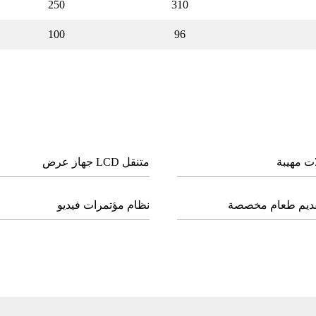
250
310
100
96
ت ﻣﻬﻴﺒﺔ
ﻣﺘﻨﻘﻞ LCD ﺟﻬﺎز ﻋﺮض
ﻘﺪﻳﻢ ﻃﻌﺎم ﻣﺨﺼﺼﺔ
ﻧﻈﺎم ﻣﺆﺗﻤﺮات ﻓﻴﺪﻳﻮ