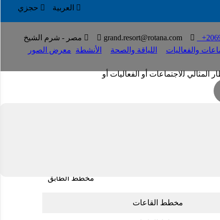

العربية

حجزي

+206
T

grand.resort@rotana.com


مصر - شرم الشيخ
ماعات والفعاليات
اللياقة والصحة
الأنشطة
معرض الصور
 اﻟﻤﺜﺎﻟﻲ ﻟلاﺟﺘﻤﺎﻋﺎت أو اﻟﻔﻌﺎﻟﻴﺎت أو
مخطط الطابق
مخطط القاعات