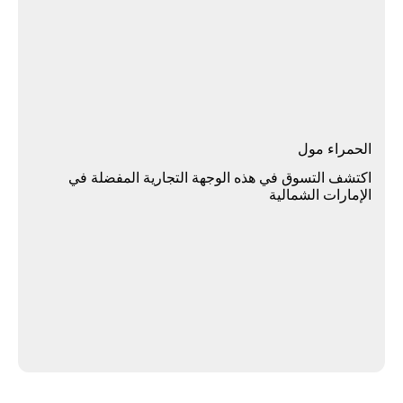
اﻟﺤﻤﺮاء ﻣﻮل
اﻛﺘﺸﻒ اﻟﺘﺴﻮق ﻓﻲ ﻫﺬه اﻟﻮﺟﻬﺔ اﻟﺘﺠﺎرﻳﺔ اﻟﻤﻔﻀﻠﺔ ﻓﻲ
الإﻣﺎرات اﻟﺸﻤﺎﻟﻴﺔ