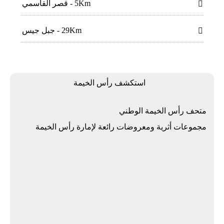
5Km - قصر القاسمي

29Km - جبل جيس

استكشف رأس الخيمة
متحف رأس الخيمة الوطني
ﻣﺠﻤﻮﻋﺎت أﺛﺮﻳﺔ وﻣﻌﺮوﺿﺎت راﺋﻌﺔ لإﻣﺎرة رأس اﻟﺨﻴﻤﺔ