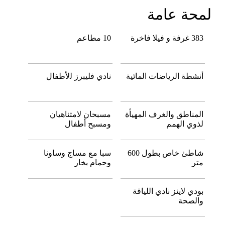
لمحة عامة
383 ﻏﺮﻓﺔ و فيلا ﻓﺎﺧﺮة
10 مطاعم
أﻧﺸﻄﺔ اﻟﺮﻳﺎﺿﺎت اﻟﻤﺎﺋﻴﺔ
ﻧﺎدي ﻓﻠﻴﺒﺮز ﻟلأﻃﻔﺎل
المناطق والغرف المهيأة
ﻣﺴﺒﺤﺎن لاﻣﺘﻨﺎﻫﻴﺎن
لذوي الهمم
وﻣﺴﺒﺢ أﻃﻔﺎل
ﺷﺎﻃﺊ ﺧﺎص ﺑﻄﻮل 600
ﺳﺒﺎ ﻣﻊ ﻣﺴﺎج وﺳﺎوﻧﺎ
ﻣﺘﺮ
وﺣﻤﺎم ﺑﺨﺎر
ﺑﻮدي لاﻳﻨﺰ ﻧﺎدي اﻟﻠﻴﺎﻗﺔ
واﻟﺼﺤﺔ