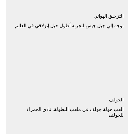
اﻟﺘﺰﺣﻠﻖ اﻟﻬﻮاﺋﻲ
توجه إلي جبل جيس لتجربة أطول حبل إنزلاقي في العالم
اﻟﺠﻮﻟﻒ
العب جولة جولف في ملعب البطولة، نادي الحمراء
للجولف